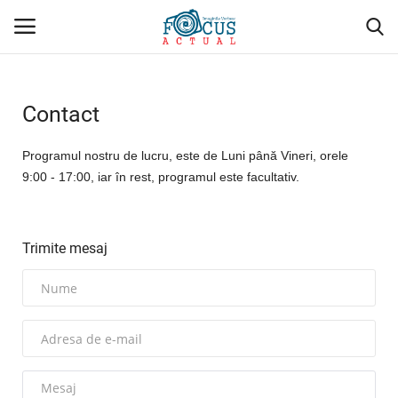
Conectare
Înregistrare
Contact
Acasă
Programul nostru de lucru, este de Luni până Vineri, orele
9:00 - 17:00, iar în rest, programul este facultativ.
Evenimente
Administrativ/Social
Trimite mesaj
Politică/Economie
Sport
Cultură/Religie