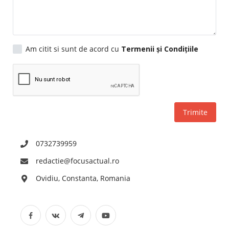
Timp liber/Sănătate
Am citit si sunt de acord cu
Termenii și Condițiile
Trimite
0732739959
redactie@focusactual.ro
Ovidiu, Constanta, Romania