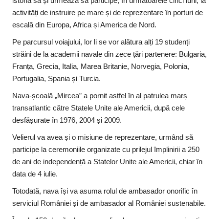
istoria sa și urmează să participe, în următoarele cinci luni, la
activități de instruire pe mare și de reprezentare în porturi de
escală din Europa, Africa și America de Nord.
Pe parcursul voiajului, lor li se vor alătura alți 19 studenți
străini de la academii navale din zece țări partenere: Bulgaria,
Franța, Grecia, Italia, Marea Britanie, Norvegia, Polonia,
Portugalia, Spania și Turcia.
Nava-școală „Mircea” a pornit astfel în al patrulea marș
transatlantic către Statele Unite ale Americii, după cele
desfășurate în 1976, 2004 și 2009.
Velierul va avea și o misiune de reprezentare, urmând să
participe la ceremoniile organizate cu prilejul împlinirii a 250
de ani de independență a Statelor Unite ale Americii, chiar în
data de 4 iulie.
Totodată, nava își va asuma rolul de ambasador onorific în
serviciul României și de ambasador al României sustenabile.