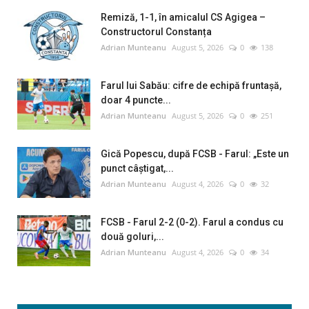
Remiză, 1-1, în amicalul CS Agigea –
Constructorul Constanța
Adrian Munteanu
August 5, 2026
0
138
Farul lui Sabău: cifre de echipă fruntașă,
doar 4 puncte...
Adrian Munteanu
August 5, 2026
0
251
Gică Popescu, după FCSB - Farul: „Este un
punct câștigat,...
Adrian Munteanu
August 4, 2026
0
32
FCSB - Farul 2-2 (0-2). Farul a condus cu
două goluri,...
Adrian Munteanu
August 4, 2026
0
34