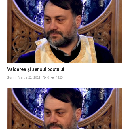
Valoarea și sensul postului
Sorin
Martie 22, 2021
0
1923