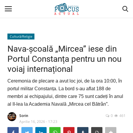
Conectare
Înregistrare
Cultură/Religie
Nava-școală „Mircea” iese din
Acasă
Portul Constanța pentru un nou
voiaj internațional
Evenimente
Ceremonia de plecare a avut loc joi, de la ora 10:00, în
Administrativ/Social
portul militar Constanța. La bord s-au aflat 188 de
membri ai echipajului, dintre care 75 sunt cadeți în anul
Politică/Economie
al II-lea la Academia Navală „Mircea cel Bătrân”.
Sport
Sorin
0
461
Aprilie 16, 2026 - 17:23
Cultură/Religie