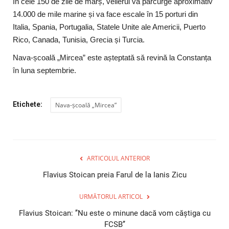
În cele 150 de zile de marș, velierul va parcurge aproximativ
14.000 de mile marine și va face escale în 15 porturi din
Italia, Spania, Portugalia, Statele Unite ale Americii, Puerto
Rico, Canada, Tunisia, Grecia și Turcia.
Nava-școală „Mircea” este așteptată să revină la Constanța
în luna septembrie.
Etichete:
Nava-școală „Mircea”
ARTICOLUL ANTERIOR
Flavius Stoican preia Farul de la Ianis Zicu
URMĂTORUL ARTICOL
Flavius Stoican: ’’Nu este o minune dacă vom căştiga cu
FCSB’’