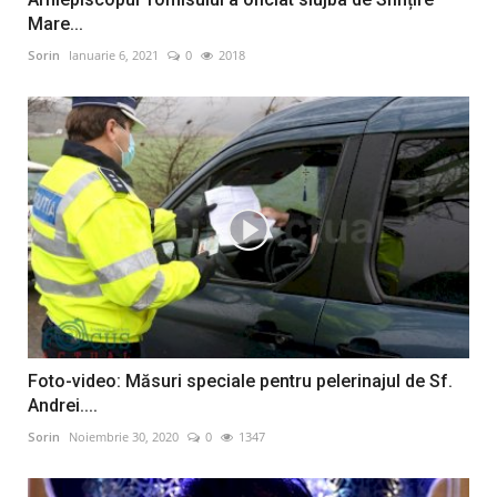
Mare...
Sorin
Ianuarie 6, 2021
0
2018
Foto-video: Măsuri speciale pentru pelerinajul de Sf.
Andrei....
Sorin
Noiembrie 30, 2020
0
1347