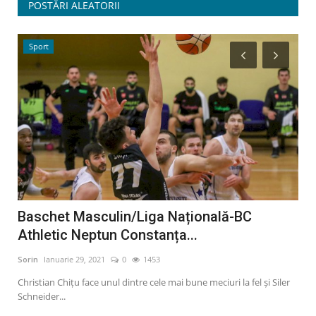
POSTĂRI ALEATORII
Sport
A
a
Baschet Masculin/Liga Națională-BC
Or
Athletic Neptun Constanța...
an
Sorin
Ianuarie 29, 2021
0
1453
Sori
Christian Chițu face unul dintre cele mai bune meciuri la fel și Siler
Oraș
Schneider...
publ