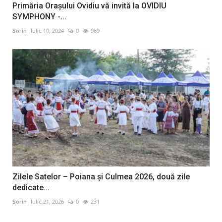
Primăria Orașului Ovidiu vă invită la OVIDIU
SYMPHONY -...
Sorin
Iulie 10, 2024
0
969
Zilele Satelor – Poiana și Culmea 2026, două zile
dedicate...
Sorin
Iulie 21, 2026
0
231