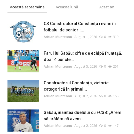
Această săptămână
Această lună
Acest an
CS Constructorul Constanța revine în
fotbalul de seniori:...
Adrian Munteanu
August 1, 2026
0
319
Farul lui Sabău: cifre de echipă fruntașă,
doar 4 puncte...
Adrian Munteanu
August 5, 2026
0
251
Constructorul Constanța, victorie
categorică în primul...
Adrian Munteanu
August 2, 2026
0
156
Sabău, înaintea duelului cu FCSB: „Vrem
să arătăm că avem...
Adrian Munteanu
August 2, 2026
0
147