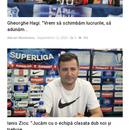
Gheorghe Hagi: ‘’Vrem să schimbăm lucrurile, să
adunăm...
Adrian Munteanu
Septembrie 12, 2024
0
496
Ianis Zicu: ’’Jucăm cu o echipă clasata dub noi şi
trebuie...