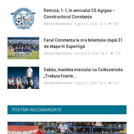
Remiză, 1-1, în amicalul CS Agigea –
Constructorul Constanța
Adrian Munteanu
August 5, 2026
0
148
Farul Constanța la ora bilanțului după 21
de etape în Superligă
Adrian Munteanu
Ianuarie 6, 2026
0
124
Sabău, înaintea meciului cu Csíkszereda:
„Trebuie foarte...
Adrian Munteanu
August 7, 2026
0
116
POSTĂRI RECOMANDATE