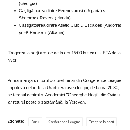
(Georgia)
Caştigătoarea dintre Ferencvarosi (Ungaria) şi
Shamrock Rovers (Irlanda)
Caştigătoarea dintre Atletic Club D’Escaldes (Andorra)
şi FK Partizani (Albania)
Tragerea la sorţi are loc de la ora 15:00 la sediul UEFA de la
Nyon.
Prima manşă din turul doi preliminar din Congerence League,
împotriva celor de la Urartu, va avea loc joi, de la ora 20:30,
pe terenul central al Academiei ’’Gheorghe Hagi’’, din Ovidiu
iar returul peste o saptămână, la Yerevan.
Etichete:
Farul
Conference League
Tragere la sorti