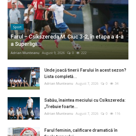
Sport
Farul – Csíkszereda M. Ciuc 3-2, în etapa a 4-a
a Superligii...
Adrian Munteanu
August 9, 2026
0
222
Unde joacă tinerii Farului în acest sezon?
Lista completă...
Adrian Munteanu
August 7, 2026
0
34
Sabău, înaintea meciului cu Csíkszereda:
„Trebuie foarte...
Adrian Munteanu
August 7, 2026
0
116
Farul feminin, calificare dramatică în