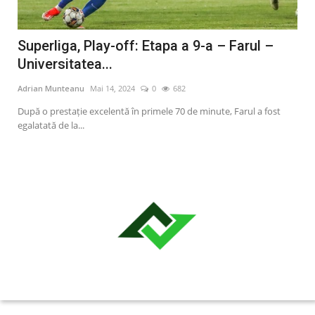
Superliga, Play-off: Etapa a 9-a – Farul –
Su
Universitatea...
1) 
Adrian Munteanu
Mai 14, 2024
0
682
Adr
După o prestaţie excelentă în primele 70 de minute, Farul a fost
Faru
egalatată de la...
un e