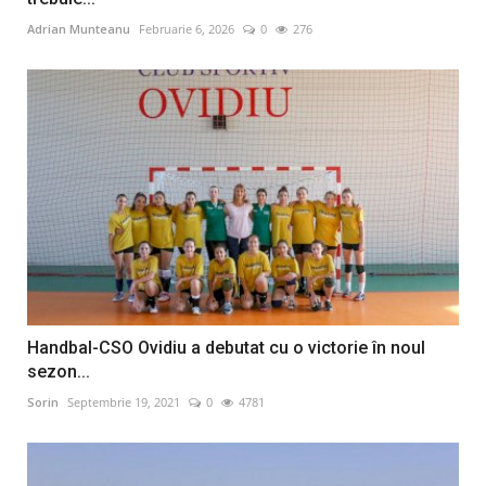
Adrian Munteanu
Februarie 6, 2026
0
276
Handbal-CSO Ovidiu a debutat cu o victorie în noul
sezon...
Sorin
Septembrie 19, 2021
0
4781