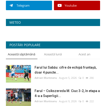
Telegram
Youtube
METEO
POSTĂRI POPULARE
Această săptămână
Această lună
Acest an
Farul lui Sabău: cifre de echipă fruntașă,
doar 4 puncte...
Adrian Munteanu
August 5, 2026
0
266
Farul – Csíkszereda M. Ciuc 3-2, în etapa a
4-a a Superligii...
Adrian Munteanu
August 9, 2026
0
222