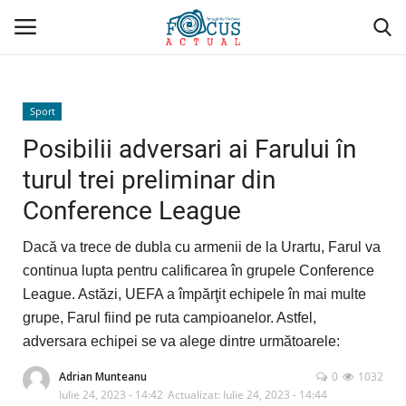
Conectare
Înregistrare
Sport
Posibilii adversari ai Farului în
Acasă
turul trei preliminar din
Conference League
Evenimente
Dacă va trece de dubla cu armenii de la Urartu, Farul va
Administrativ/Social
continua lupta pentru calificarea în grupele Conference
League. Astăzi, UEFA a împărţit echipele în mai multe
Politică/Economie
grupe, Farul fiind pe ruta campioanelor. Astfel,
adversara echipei se va alege dintre următoarele:
Sport
Adrian Munteanu
0
1032
Cultură/Religie
Iulie 24, 2023 - 14:42
Actualizat: Iulie 24, 2023 - 14:44