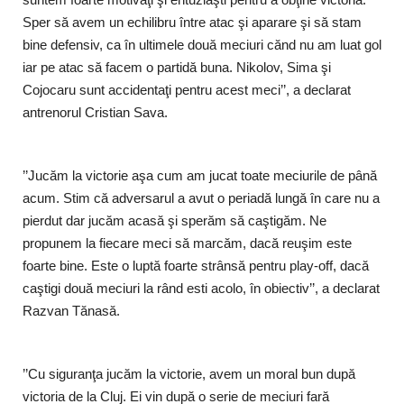
Sper să avem un echilibru între atac şi aparare şi să stam
bine defensiv, ca în ultimele două meciuri cănd nu am luat gol
iar pe atac să facem o partidă buna. Nikolov, Sima şi
Cojocaru sunt accidentaţi pentru acest meci’’, a declarat
antrenorul Cristian Sava.
’’Jucăm la victorie aşa cum am jucat toate meciurile de până
acum. Stim că adversarul a avut o periadă lungă în care nu a
pierdut dar jucăm acasă şi sperăm să caştigăm. Ne
propunem la fiecare meci să marcăm, dacă reuşim este
foarte bine. Este o luptă foarte strânsă pentru play-off, dacă
caştigi două meciuri la rând esti acolo, în obiectiv’’, a declarat
Razvan Tănasă.
’’Cu siguranţa jucăm la victorie, avem un moral bun după
victoria de la Cluj. Ei vin după o serie de meciuri fară