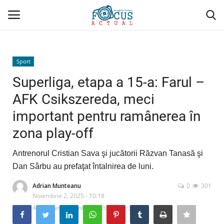
Conectare
Înregistrare
Sport
Superliga, etapa a 15-a: Farul –
Acasă
AFK Csikszereda, meci
important pentru ramânerea în
Evenimente
zona play-off
Administrativ/Social
Antrenorul Cristian Sava şi jucătorii Răzvan Tanasă şi
Politică/Economie
Dan Sârbu au prefaţat întalnirea de luni.
Adrian Munteanu
0
301
Sport
Noiembrie 2, 2025 - 10:18
Actualizat: Noiembrie 2, 2025 - 11:39
Cultură/Religie