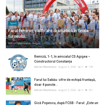
Sport
Farul feminin, calificare dramatică în finala
turneului...
Adrian Munteanu
August 6, 2026
0
21
Remiză, 1-1, în amicalul CS Agigea –
Constructorul Constanța
Adrian Munteanu
August 5, 2026
0
138
Farul lui Sabău: cifre de echipă fruntașă,
doar 4 puncte...
Adrian Munteanu
August 5, 2026
0
251
Gică Popescu, după FCSB - Farul: „Este un