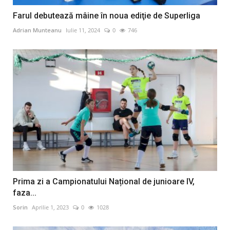
Farul debutează mâine în noua ediţie de Superliga
Adrian Munteanu
Iulie 11, 2024
0
746
Prima zi a Campionatului Național de junioare IV,
faza...
Sorin
Aprilie 1, 2023
0
1028