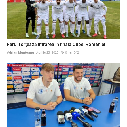
Farul forţează intrarea în finala Cupei României
Adrian Munteanu
Aprilie 23, 2025
0
542