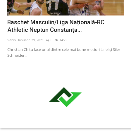
a
Baschet Masculin/Liga Națională-BC
Or
Athletic Neptun Constanța...
an
Sorin
Ianuarie 29, 2021
0
1453
Sori
Christian Chițu face unul dintre cele mai bune meciuri la fel și Siler
Oraș
Schneider...
publ