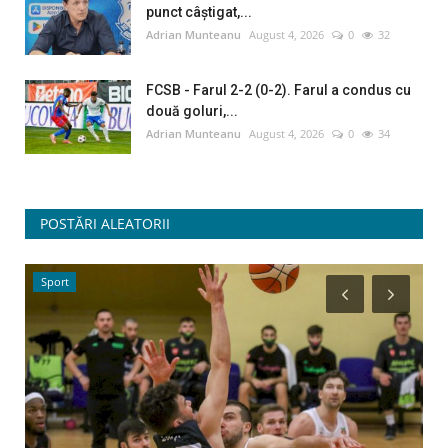
punct câștigat,...
Adrian Munteanu
August 4, 2026
0
32
FCSB - Farul 2-2 (0-2). Farul a condus cu
două goluri,...
Adrian Munteanu
August 4, 2026
0
34
POSTĂRI ALEATORII
Sport
A