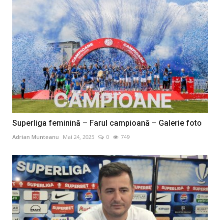
Superliga feminină – Farul campioană – Galerie foto
Adrian Munteanu
Mai 24, 2025
0
749