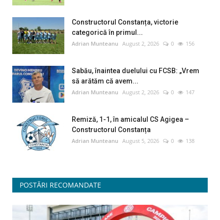
Constructorul Constanța, victorie
categorică în primul...
Adrian Munteanu
August 2, 2026
0
156
Sabău, înaintea duelului cu FCSB: „Vrem
să arătăm că avem...
Adrian Munteanu
August 2, 2026
0
147
Remiză, 1-1, în amicalul CS Agigea –
Constructorul Constanța
Adrian Munteanu
August 5, 2026
0
138
POSTĂRI RECOMANDATE