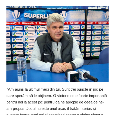
Timp liber/Sănătate
’’Am ajuns la ultimul meci din tur. Sunt trei puncte în joc pe
care sperăm să le obţinem. O victorie este foarte importantă
pentru noi la acest joc pentru că ne apropie de ceea ce ne-
am propus. Jocul nu este unul uşor, îl tratăm serios şi
suntem foarte motivaţi şi entuziaşti pentru a obţine victoria.