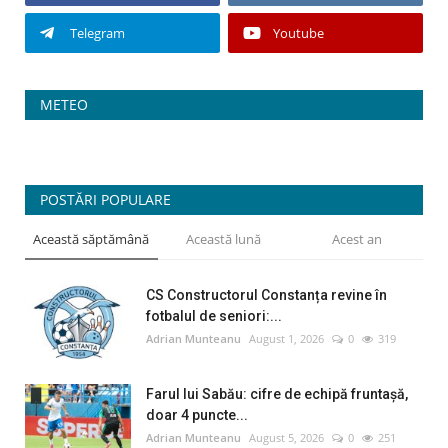
Telegram
Youtube
METEO
POSTĂRI POPULARE
Această săptămână
Această lună
Acest an
CS Constructorul Constanța revine în
fotbalul de seniori:...
Adrian Munteanu
August 1, 2026
0
319
Farul lui Sabău: cifre de echipă fruntașă,
doar 4 puncte...
Adrian Munteanu
August 5, 2026
0
251