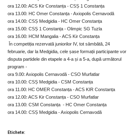
ora 12.00: ACS Kir Constanța - CSȘ 1 Constanța
ora 13.00: HC Omer Constanța - Axiopolis Cernavodă
ora 14.00: CSȘ Medgidia - HC Omer Constanța
ora 15.00: CSȘ 1 Constanța - Olimpic SG Tuzla
ora 16.00: HCM Mangalia - ACS Kir Constanța
În competiția rezervată juniorilor IV, tot sâmbătă, 24
februarie, dar la Medgidia, cele șase formații participante vor
disputa partidele din etapele a 4-a și a 5-a, după următorul
program -
ora 9.00: Axiopolis Cernavodă - CSO Murfatlar
ora 10.00: CSȘ Medgidia - CSM Constanța
ora 11.00: HC OMER Constanța - ACS KIR Constanța
ora 12.00: ACS Kir Constanța - CSO Murfatlar
ora 13.00: CSM Constanța - HC Omer Constanța
ora 14.00: CSȘ Medgidia - Axiopolis Cernavodă
Etichete: