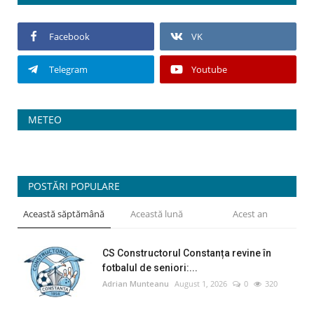
Facebook
VK
Telegram
Youtube
METEO
POSTĂRI POPULARE
Această săptămână
Această lună
Acest an
CS Constructorul Constanța revine în
fotbalul de seniori:...
Adrian Munteanu
August 1, 2026
0
320