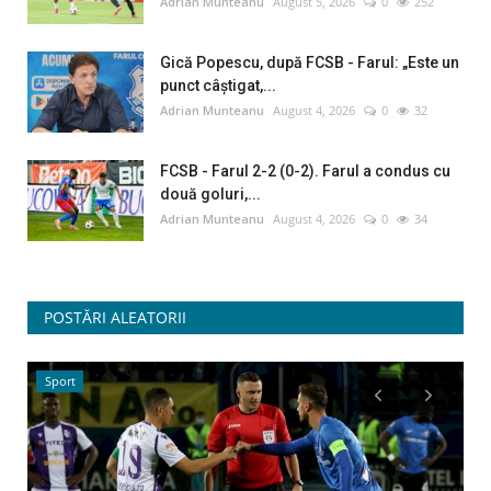
Adrian Munteanu
August 5, 2026
0
252
Gică Popescu, după FCSB - Farul: „Este un
punct câștigat,...
Adrian Munteanu
August 4, 2026
0
32
FCSB - Farul 2-2 (0-2). Farul a condus cu
două goluri,...
Adrian Munteanu
August 4, 2026
0
34
POSTĂRI ALEATORII
Sport
F