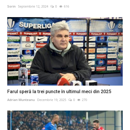
Sorin
Septembrie 12, 2024
0
616
Farul speră la trei puncte în ultimul meci din 2025
Adrian Munteanu
Decembrie 19, 2025
0
270