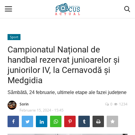
Conectare
Înregistrare
Sport
Campionatul Național de
Acasă
handbal rezervat junioarelor și
juniorilor IV, la Cernavodă și
Evenimente
Medgidia
Administrativ/Social
Sâmbătă, 24 februarie, ultimele etape ale fazei județene
Politică/Economie
Sorin
0
1234
Februarie 15, 2024 - 15:45
Sport
Cultură/Religie