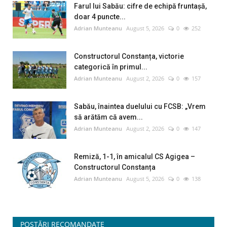
Farul lui Sabău: cifre de echipă fruntașă,
doar 4 puncte...
Adrian Munteanu
August 5, 2026
0
252
Constructorul Constanța, victorie
categorică în primul...
Adrian Munteanu
August 2, 2026
0
157
Sabău, înaintea duelului cu FCSB: „Vrem
să arătăm că avem...
Adrian Munteanu
August 2, 2026
0
147
Remiză, 1-1, în amicalul CS Agigea –
Constructorul Constanța
Adrian Munteanu
August 5, 2026
0
138
POSTĂRI RECOMANDATE