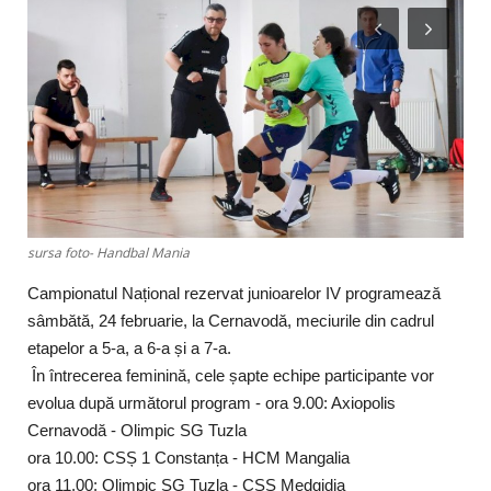
Timp liber/Sănătate
sursa foto- Handbal Mania
Campionatul Național rezervat junioarelor IV programează
sâmbătă, 24 februarie, la Cernavodă, meciurile din cadrul
etapelor a 5-a, a 6-a și a 7-a.
În întrecerea feminină, cele șapte echipe participante vor
evolua după următorul program - ora 9.00: Axiopolis
Cernavodă - Olimpic SG Tuzla
ora 10.00: CSȘ 1 Constanța - HCM Mangalia
ora 11.00: Olimpic SG Tuzla - CSȘ Medgidia