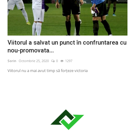
Viitorul a salvat un punct în confruntarea cu
Înf
nou-promovata...
a: 
Sorin
Octombrie 25, 2020
0
1297
Sori
Viitorul nu a mai avut timp să forţeze victoria
FC V
tere