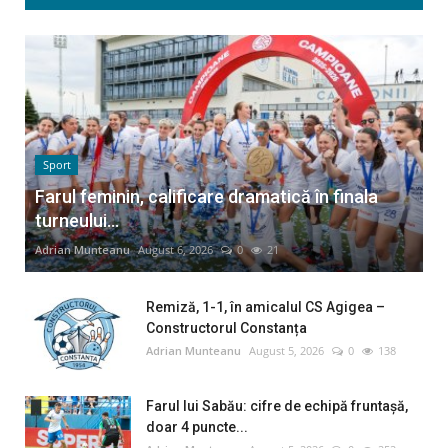
Sport
Farul feminin, calificare dramatică în finala
turneului...
Adrian Munteanu
August 6, 2026
0
21
Remiză, 1-1, în amicalul CS Agigea –
Constructorul Constanța
Adrian Munteanu
August 5, 2026
0
138
Farul lui Sabău: cifre de echipă fruntașă,
doar 4 puncte...