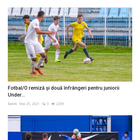
Fotbal/O remiză și două înfrângeri pentru juniorii
Under...
Sorin
Mai 25, 2021
0
2209