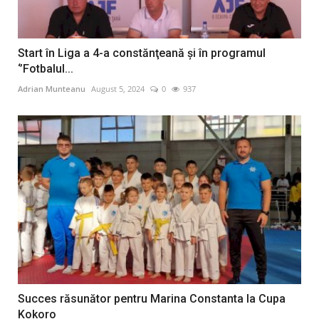
Start în Liga a 4-a constănţeană şi în programul
‘’Fotbalul...
Adrian Munteanu
August 5, 2024
0
937
Succes răsunător pentru Marina Constanta la Cupa
Kokoro