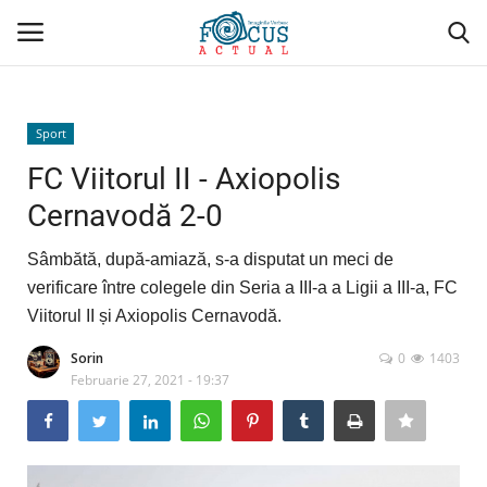
Conectare
Înregistrare
Sport
FC Viitorul II - Axiopolis
Acasă
Cernavodă 2-0
Evenimente
Sâmbătă, după-amiază, s-a disputat un meci de
verificare între colegele din Seria a III-a a Ligii a III-a, FC
Administrativ/Social
Viitorul II și Axiopolis Cernavodă.
Politică/Economie
Sorin
0
1403
Februarie 27, 2021 - 19:37
Sport
Cultură/Religie