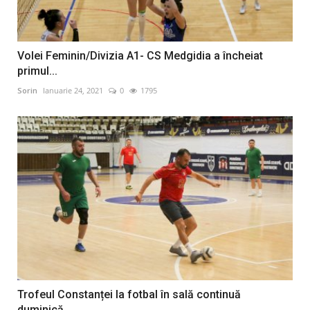
Volei Feminin/Divizia A1- CS Medgidia a încheiat
primul...
Sorin
Ianuarie 24, 2021
0
1795
Trofeul Constanței la fotbal în sală continuă
duminică,...