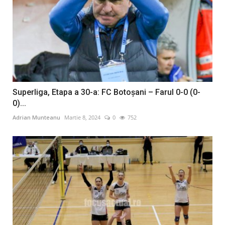
Superliga, Etapa a 30-a: FC Botoşani – Farul 0-0 (0-
0)...
Adrian Munteanu
Martie 8, 2024
0
752