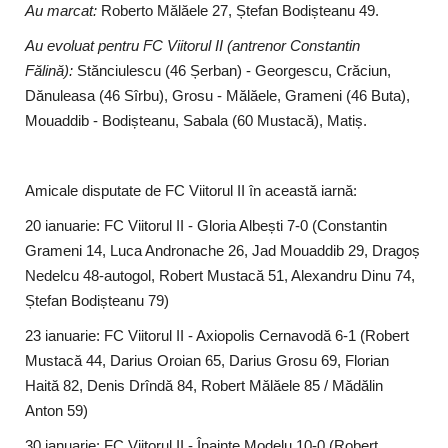
Au marcat:
Roberto Mălăele 27, Ștefan Bodișteanu 49.
Au evoluat pentru FC Viitorul II (antrenor Constantin
Fălină):
Stănciulescu (46 Șerban) - Georgescu, Crăciun,
Dănuleasa (46 Sîrbu), Grosu - Mălăele, Grameni (46 Buta),
Mouaddib - Bodișteanu, Sabala (60 Mustacă), Matiș.
Amicale disputate de FC Viitorul II în această iarnă:
20 ianuarie: FC Viitorul II - Gloria Albești 7-0 (Constantin
Grameni 14, Luca Andronache 26, Jad Mouaddib 29, Dragoș
Nedelcu 48-autogol, Robert Mustacă 51, Alexandru Dinu 74,
Ștefan Bodișteanu 79)
23 ianuarie: FC Viitorul II - Axiopolis Cernavodă 6-1 (Robert
Mustacă 44, Darius Oroian 65, Darius Grosu 69, Florian
Haită 82, Denis Drîndă 84, Robert Mălăele 85 / Mădălin
Anton 59)
30 ianuarie: FC Viitorul II - Înainte Modelu 10-0 (Robert