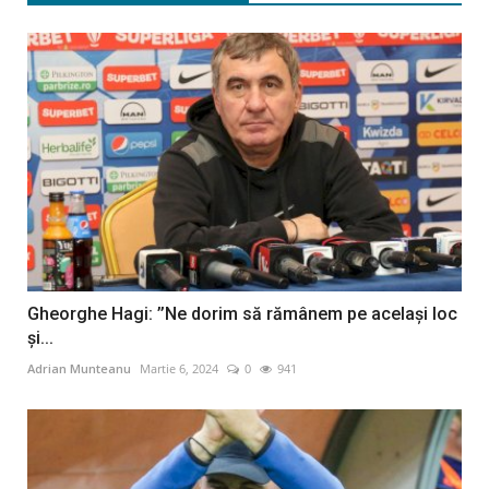
Gheorghe Hagi: ’’Ne dorim să rămânem pe acelaşi loc
şi...
Adrian Munteanu
Martie 6, 2024
0
941