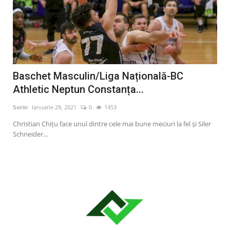
a
Baschet Masculin/Liga Națională-BC
Or
Athletic Neptun Constanța...
an
Sorin
Ianuarie 29, 2021
0
1453
Sori
Christian Chițu face unul dintre cele mai bune meciuri la fel și Siler
Oraș
Schneider...
publ