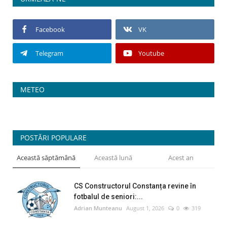
Facebook
VK
Telegram
Youtube
METEO
POSTĂRI POPULARE
Această săptămână
Această lună
Acest an
CS Constructorul Constanța revine în
fotbalul de seniori:...
Adrian Munteanu
August 1, 2026
0
319