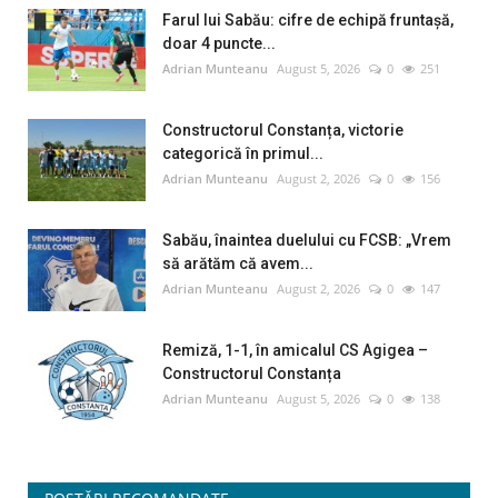
Farul lui Sabău: cifre de echipă fruntașă,
doar 4 puncte...
Adrian Munteanu
August 5, 2026
0
251
Constructorul Constanța, victorie
categorică în primul...
Adrian Munteanu
August 2, 2026
0
156
Sabău, înaintea duelului cu FCSB: „Vrem
să arătăm că avem...
Adrian Munteanu
August 2, 2026
0
147
Remiză, 1-1, în amicalul CS Agigea –
Constructorul Constanța
Adrian Munteanu
August 5, 2026
0
138