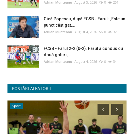
Adrian Munteanu
August 5, 2026
0
251
Gică Popescu, după FCSB - Farul: „Este un
punct câștigat,...
Adrian Munteanu
August 4, 2026
0
32
FCSB - Farul 2-2 (0-2). Farul a condus cu
două goluri,...
Adrian Munteanu
August 4, 2026
0
34
POSTĂRI ALEATORII
Sport
A