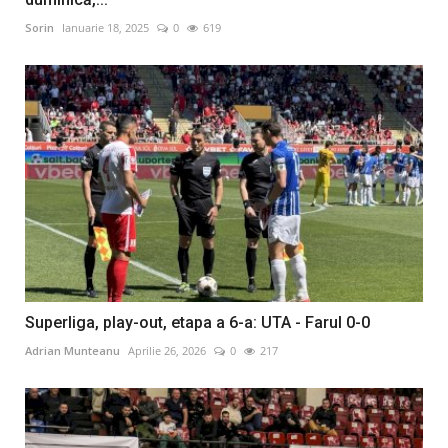
Sorin
Ianuarie 18, 2025
0
619
Superliga, play-out, etapa a 6-a: UTA - Farul 0-0
Adrian Munteanu
Aprilie 26, 2026
0
217