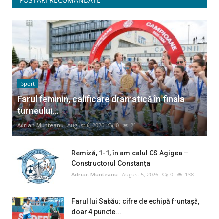
POSTĂRI RECOMANDATE
Sport
Farul feminin, calificare dramatică în finala
turneului...
Adrian Munteanu
August 6, 2026
0
21
Remiză, 1-1, în amicalul CS Agigea –
Constructorul Constanța
Adrian Munteanu
August 5, 2026
0
138
Farul lui Sabău: cifre de echipă fruntașă,
doar 4 puncte...