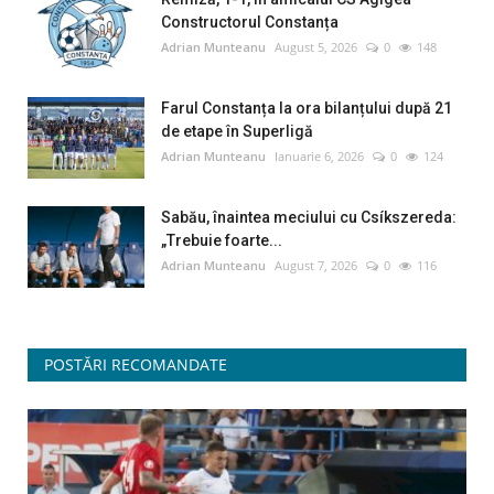
Constructorul Constanța
Adrian Munteanu
August 5, 2026
0
148
Farul Constanța la ora bilanțului după 21
de etape în Superligă
Adrian Munteanu
Ianuarie 6, 2026
0
124
Sabău, înaintea meciului cu Csíkszereda:
„Trebuie foarte...
Adrian Munteanu
August 7, 2026
0
116
POSTĂRI RECOMANDATE