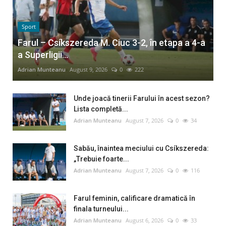
Sport
Farul – Csíkszereda M. Ciuc 3-2, în etapa a 4-a
a Superligii...
Adrian Munteanu
August 9, 2026
0
222
Unde joacă tinerii Farului în acest sezon?
Lista completă...
Adrian Munteanu
August 7, 2026
0
34
Sabău, înaintea meciului cu Csíkszereda:
„Trebuie foarte...
Adrian Munteanu
August 7, 2026
0
116
Farul feminin, calificare dramatică în
finala turneului...
Adrian Munteanu
August 6, 2026
0
33