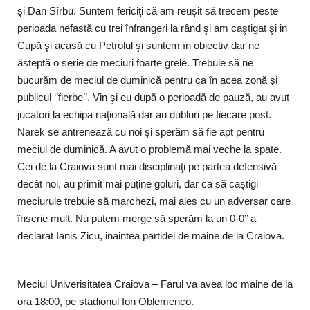
şi Dan Sîrbu. Suntem fericiţi că am reuşit să trecem peste
perioada nefastă cu trei înfrangeri la rând şi am caştigat şi in
Cupă şi acasă cu Petrolul şi suntem în obiectiv dar ne
ăsteptă o serie de meciuri foarte grele. Trebuie să ne
bucurăm de meciul de duminică pentru ca în acea zonă şi
publicul ‘’fierbe’’. Vin şi eu după o perioadă de pauză, au avut
jucatori la echipa naţională dar au dubluri pe fiecare post.
Narek se antrenează cu noi şi sperăm să fie apt pentru
meciul de duminică. A avut o problemă mai veche la spate.
Cei de la Craiova sunt mai disciplinaţi pe partea defensivă
decât noi, au primit mai puţine goluri, dar ca să caştigi
meciurule trebuie să marchezi, mai ales cu un adversar care
înscrie mult. Nu putem merge să sperăm la un 0-0’’ a
declarat Ianis Zicu, inaintea partidei de maine de la Craiova.
Meciul Univerisitatea Craiova – Farul va avea loc maine de la
ora 18:00, pe stadionul Ion Oblemenco.