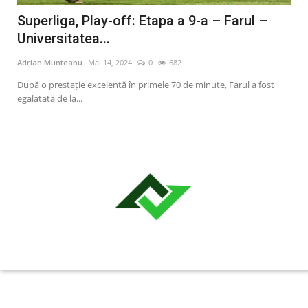
Superliga, Play-off: Etapa a 9-a – Farul –
Su
Universitatea...
1) 
Adrian Munteanu
Mai 14, 2024
0
682
Adr
După o prestaţie excelentă în primele 70 de minute, Farul a fost
Faru
egalatată de la...
un e