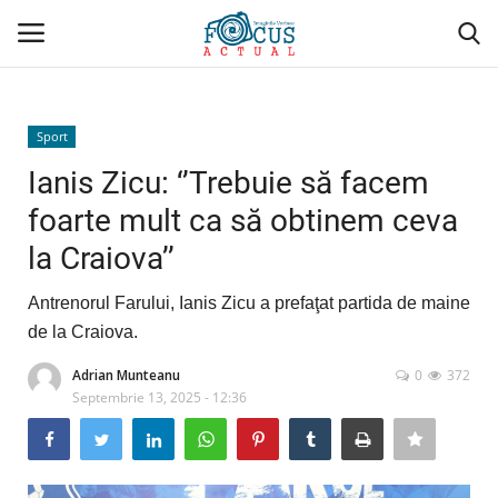
Conectare
Înregistrare
Sport
Ianis Zicu: ‘’Trebuie să facem
Acasă
foarte mult ca să obtinem ceva
la Craiova’’
Evenimente
Antrenorul Farului, Ianis Zicu a prefaţat partida de maine
Administrativ/Social
de la Craiova.
Politică/Economie
Adrian Munteanu
0
372
Septembrie 13, 2025 - 12:36
Sport
Cultură/Religie