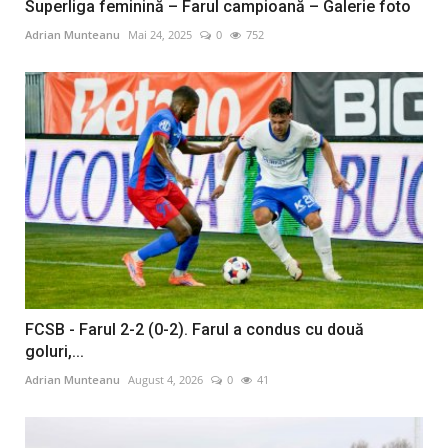
Superliga feminină – Farul campioană – Galerie foto
Adrian Munteanu
Mai 24, 2025
0
752
FCSB - Farul 2-2 (0-2). Farul a condus cu două
goluri,...
Adrian Munteanu
August 4, 2026
0
41