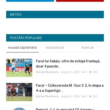
METEO
POSTĂRI POPULARE
Această săptămână
Această lună
Acest an
Farul lui Sabău: cifre de echipă fruntașă,
doar 4 puncte...
Adrian Munteanu
August 5, 2026
0
266
Farul – Csíkszereda M. Ciuc 3-2, în etapa a
4-a a Superligii...
Adrian Munteanu
August 9, 2026
0
222
Remiză, 1-1, în amicalul CS Agigea –