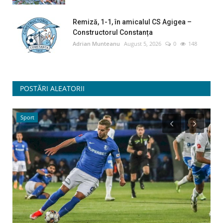
Remiză, 1-1, în amicalul CS Agigea –
Constructorul Constanța
Adrian Munteanu
August 5, 2026
0
148
POSTĂRI ALEATORII
Sport
S