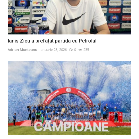
Ianis Zicu a prefaţat partida cu Petrolul
Adrian Munteanu
Ianuarie 23, 2026
0
235