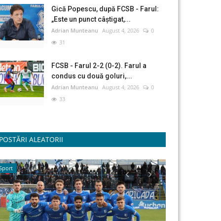
Gică Popescu, după FCSB - Farul:
„Este un punct câștigat,...
Adrian Munteanu
August 4, 2026
0
31
FCSB - Farul 2-2 (0-2). Farul a
condus cu două goluri,...
Adrian Munteanu
August 4, 2026
0
33
POSTĂRI ALEATORII
Sport
Cultură/Religie