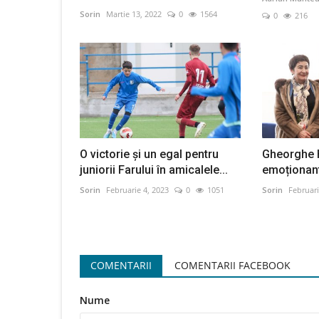
Sorin
Martie 13, 2022
0
1564
0
216
O victorie și un egal pentru
Gheorghe H
juniorii Farului în amicalele...
emoționant
Sorin
Februarie 4, 2023
0
1051
Sorin
Februari
COMENTARII
COMENTARII FACEBOOK
Nume