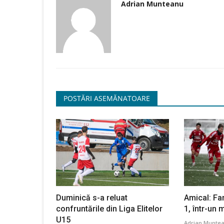
Adrian Munteanu
Botoșani - Farul 1-1
Victorie la scor cu Dinamo 2 p
Farul Constanța
0
430
Sorin
Ianuarie 26, 2021
0
1274
POSTĂRI ASEMĂNATOARE
Botoșani, cu un nou antrenor,
FC Farul a susținut astăzi al treilea meci amical
de pregătire centralizată...
Duminică s-a reluat
Amical: Fa
confruntările din Liga Elitelor
1, într-un 
U15
Adrian Munte