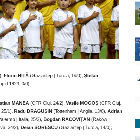
),
Florin NIȚĂ
(Gaziantep | Turcia, 19/0),
Ștefan
pid 1923, 0/0);
istian MANEA
(CFR Cluj, 24/2),
Vasile MOGOȘ
(CFR Cluj,
 25/1),
Radu DRĂGUȘIN
(Tottenham | Anglia, 13/0),
Adrian
alermo | Italia, 25/2),
Bogdan RACOVIȚAN
(Raków |
va, 34/2),
Deian SORESCU
(Gaziantep | Turcia, 14/0);