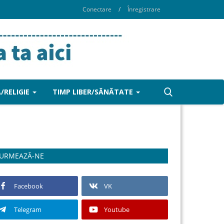
Conectare
/
Înregistrare
/RELIGIE
TIMP LIBER/SĂNĂTATE
URMEAZĂ-NE
Facebook
VK
Telegram
Youtube