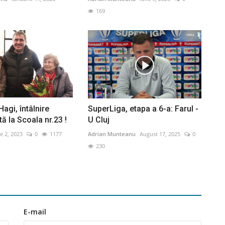
169
agi, întâlnire
SuperLiga, etapa a 6-a: Farul -
ă la Scoala nr.23 !
U Cluj
e 2, 2023
0
1177
Adrian Munteanu
August 17, 2025
0
230
E-mail