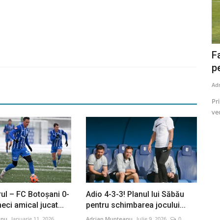
entru FC
Gheorghe Hagi: ’’Continuăm lupta
F
pentru locul doi’’
p
Adrian Munteanu
Aprilie 23, 2024
0
574
Ad
 din stagiul
Mâine seară, la Ovidiu, Farul va întâlni în etapa a VI-a din
Pri
play-off pe Rapid.
vec
rul – FC Botoşani 0-
Adio 4-3-3! Planul lui Săbău
meci amical jucat...
pentru schimbarea jocului...
anu
Ianuarie 11, 2026
Adrian Munteanu
Iulie 9, 2026
0