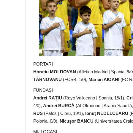
PORTARI
Horațiu MOLDOVAN
(Atletico Madrid | Spania, 9/0
TÂRNOVANU
(FCSB, 1/0),
Marian AIOANI
(FC Ra
FUNDAȘI
Andrei RAȚIU
(Rayo Vallecano | Spania, 15/1),
Cr
4/0),
Andrei BURCĂ
(Al-Okhdood | Arabia Saudită,
RUS
(Pafos | Cipru, 19/1),
Ionuț NEDELCEARU
(P
Polonia, 0/0),
Nicușor BANCU
(Universitatea Craio
MIJLOCAȘI