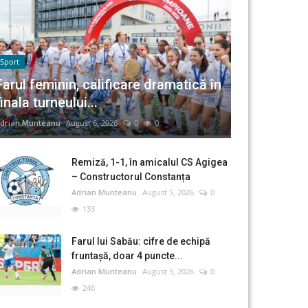
Sport
Farul feminin, calificare dramatică în
finala turneului...
drian Munteanu
August 6, 2026
0
0
Remiză, 1-1, în amicalul CS Agigea
– Constructorul Constanța
Adrian Munteanu
August 5, 2026
0
133
Farul lui Sabău: cifre de echipă
fruntașă, doar 4 puncte...
Adrian Munteanu
August 5, 2026
0
246