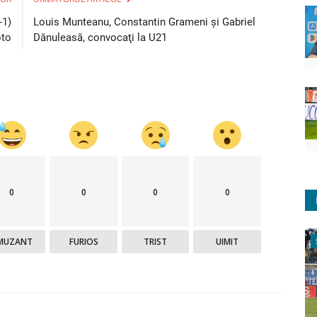
-1)
Louis Munteanu, Constantin Grameni şi Gabriel
oto
Dănuleasă, convocaţi la U21
0
0
0
0
MUZANT
FURIOS
TRIST
UIMIT
Sport