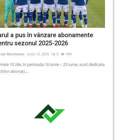
arul a pus în vânzare abonamente
Valoarea și 
entru sezonul 2025-2026
Sorin
Martie 22, 202
rian Munteanu
Iunie 13, 2025
0
494
A doua săptămână d
mele 10 zile, în perioada 16 iunie – 25 iunie, sunt dedicate
hilor abonați,...