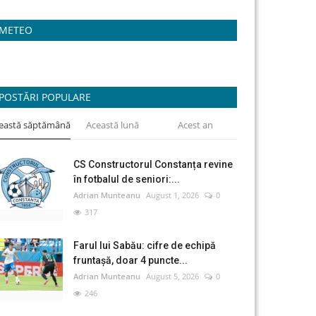
METEO
POSTĂRI POPULARE
eastă săptămână
Această lună
Acest an
CS Constructorul Constanța revine
în fotbalul de seniori:...
Adrian Munteanu
August 1, 2026
0
317
Farul lui Sabău: cifre de echipă
fruntașă, doar 4 puncte...
Adrian Munteanu
August 5, 2026
0
246