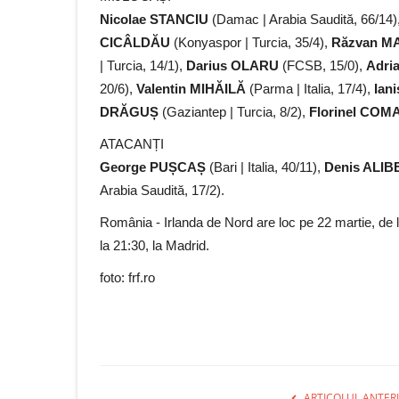
Nicolae STANCIU
(Damac | Arabia Saudită, 66/14)
CICÂLDĂU
(Konyaspor | Turcia, 35/4),
Răzvan M
| Turcia, 14/1),
Darius OLARU
(FCSB, 15/0),
Adri
20/6),
Valentin MIHĂILĂ
(Parma | Italia, 17/4),
Ian
DRĂGUȘ
(Gaziantep | Turcia, 8/2),
Florinel COM
ATACANȚI
George PUȘCAȘ
(Bari | Italia, 40/11),
Denis ALIB
Arabia Saudită, 17/2).
România - Irlanda de Nord are loc pe 22 martie, de 
la 21:30, la Madrid.
foto: frf.ro
ARTICOLUL ANTER