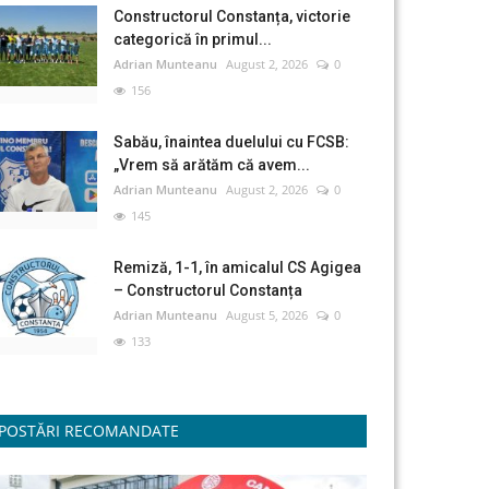
Constructorul Constanța, victorie
categorică în primul...
Adrian Munteanu
August 2, 2026
0
156
Sabău, înaintea duelului cu FCSB:
„Vrem să arătăm că avem...
Adrian Munteanu
August 2, 2026
0
145
Remiză, 1-1, în amicalul CS Agigea
– Constructorul Constanța
Adrian Munteanu
August 5, 2026
0
133
POSTĂRI RECOMANDATE