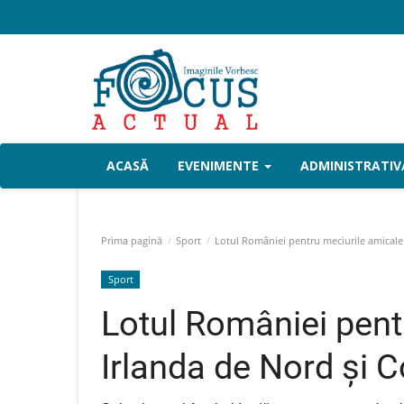
ACASĂ
EVENIMENTE
ADMINISTRATIV
Prima pagină
Sport
Lotul României pentru meciurile amicale
Sport
Lotul României pent
Irlanda de Nord şi 