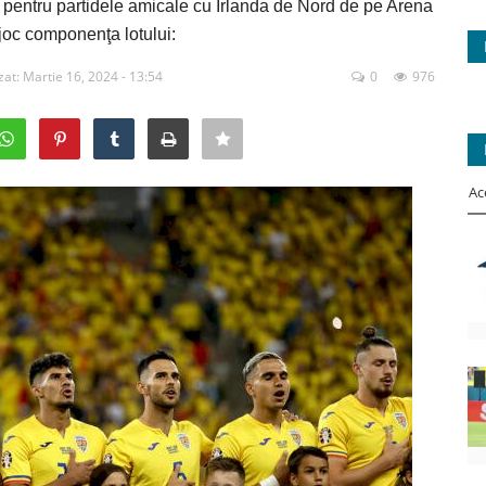
 pentru partidele amicale cu Irlanda de Nord de pe Arena
 joc componenţa lotului:
zat: Martie 16, 2024 - 13:54
0
976
Ac