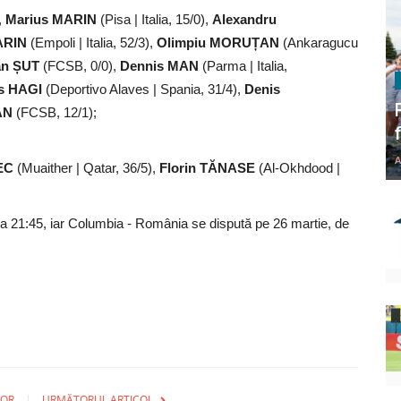
,
Marius MARIN
(Pisa | Italia, 15/0),
Alexandru
ARIN
(Empoli | Italia, 52/3),
Olimpiu MORUȚAN
(Ankaragucu
an ȘUT
(FCSB, 0/0),
Dennis MAN
(Parma | Italia,
is HAGI
(Deportivo Alaves | Spania, 31/4),
Denis
AN
(FCSB, 12/1);
A
EC
(Muaither | Qatar, 36/5),
Florin TĂNASE
(Al-Okhdood |
la 21:45, iar Columbia - România se dispută pe 26 martie, de
IOR
URMĂTORUL ARTICOL